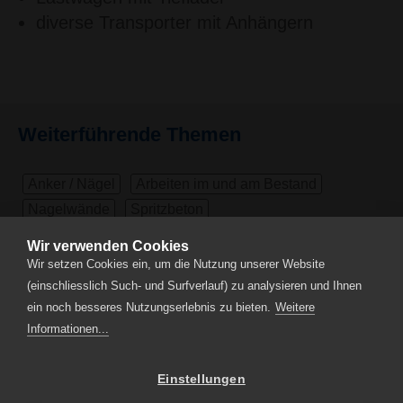
diverse Transporter mit Anhängern
Weiterführende Themen
Anker / Nägel
Arbeiten im und am Bestand
Nagelwände
Spritzbeton
Unterfangungen / Ausfachungen
Bohrungen
Wir verwenden Cookies
Pfähle
Rühlwände
Wir setzen Cookies ein, um die Nutzung unserer Website
Sicherung von Stützbauwerken
Planung / Beratung
(einschliesslich Such- und Surfverlauf) zu analysieren und Ihnen
Spezialaufgaben
ein noch besseres Nutzungserlebnis zu bieten.
Weitere
Informationen...
Einstellungen