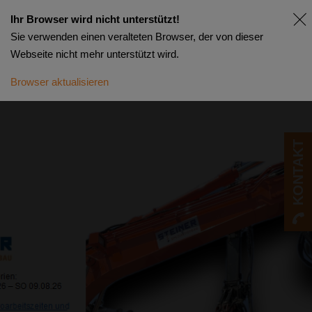
Branding
Ihr Browser wird nicht unterstützt!
Agentur
Sie verwenden einen veralteten Browser, der von dieser
Luzern
Webdesign
Webseite nicht mehr unterstützt wird.
Luzern
Photovoltaik
Browser aktualisieren
Fassade
Creanet
Verpackungsdesign
Luzern
Branding
Webdesign
Sursee
Photovoltaik
Webagentur
Luzern
MPA
KONTAKT
Stellen
Schweiz
–
passende
Jobs
im
medizinischen
Umfeld
IT