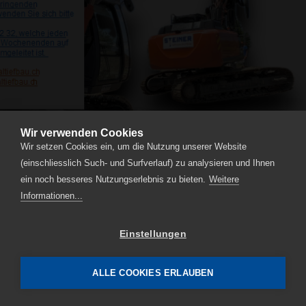
Security
Luzern
Webagentur
Sursee
Obstbrände
Sempachersee
Waldis
Berry
Büroplanung
Büroeinrichtung
Luzern
AG
Wir verwenden Cookies
kaufen,
Wir setzen Cookies ein, um die Nutzung unserer Website
AG
(einschliesslich Such- und Surfverlauf) zu analysieren und Ihnen
verkaufen
ein noch besseres Nutzungserlebnis zu bieten.
Weitere
Informationen...
und
AG
Einstellungen
gründen
Plafondnova
-
ALLE COOKIES ERLAUBEN
Deckensysteme
Wandsysteme